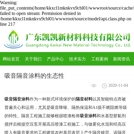
Warning:
file_put_contents(/home/kkxcl1mknkvx9cbl01/wwwroot/source/cache/l
failed to open stream: Permission denied in
/home/kkxcl1mknkvx9cbl01/wwwroot/source/model/api.class.php on
line 217
网站首页
关于我们
产品中心
技术实力
工程案例
新闻资讯
吸音隔音涂料的生态性
2020-11-04
吸音隔音涂料
作为一种新式环境保护的
隔音材料
以其智能特点而被
普遍关心和运用，尤其是吸音降噪、隔热保温和A1级不燃阻燃等级
的特性。隔音工程施工能够根据喷漆枪将
吸音涂料
和水基型胶黏剂
搅拌后根据空压泵开展高压喷漆工程施工，与做雾化水混和经高压
喷入有吸音要求的工程建筑农村基层表层上产生隔音镀层。该隔音