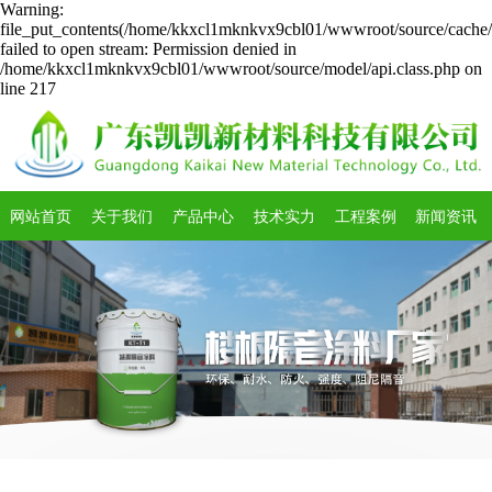
Warning:
file_put_contents(/home/kkxcl1mknkvx9cbl01/wwwroot/source/cache/l
failed to open stream: Permission denied in
/home/kkxcl1mknkvx9cbl01/wwwroot/source/model/api.class.php on
line 217
网站首页
关于我们
产品中心
技术实力
工程案例
新闻资讯