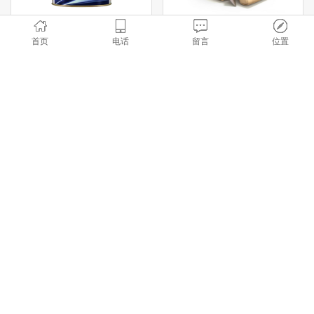
减振隔音涂料
隔音砂浆
首页
电话
留言
位置
查看更多 >>
凯凯新材料
公司简介
绿色隔音涂料倡导者
广东凯凯新材料科技有限公司是建筑节能新型功能材料研发、生
产及工程施工服务为一体的高新技术绿色建筑材料生产企业。专业
从事隔音涂料、隔音砂浆、建筑功能性涂料、保温砂浆、抹面砂
浆、防水抗裂砂浆等产品的研发、生产、销售、施工服务。
隔音涂料是本公司与与深圳大学创新研究院合作研发所的新产
品。按照高效、环保的理念，采用国内最 先进的水性涂料设备进行
生产，经过多年成功实践，搭建了建筑领域新材料创新技术生产平
台。产品具有轻质高强、隔音减振降噪、保温隔热、A1级防火、防
水防潮防霉、不开裂、现场施工方便等优点，已经大量应用于医
院、学校、图书馆、商业地产、安居工程等建筑物。