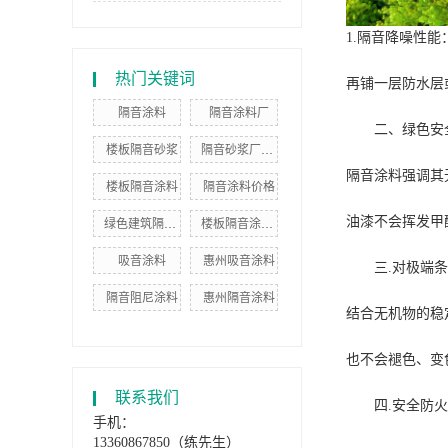
1.隔音降噪性能
热门关键词
再铺一层防水层
隔音涂料
隔音涂料厂
二、绿色安全
楼板隔音砂浆
隔音砂浆厂家批发
隔音涂料强调其
楼板隔音涂料
隔音涂料价格
油漆不会挥发甲
绿色建筑隔音涂料
楼板隔音涂料厂家
吸音涂料
惠州吸音涂料
三.对极端条件
隔音阻尼涂料
惠州隔音涂料
结合无机物的稳
也不会褪色、变
联系我们
四.安全防火性
手机：
13360867850（练先生）